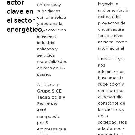
actor
logrado
la
empresas
y
clave en
implementación
subsidiarias
exitosa
de
con
una
sólida
el sector
proyectos
de
y
destacada
energético.
envergadura
trayectoria
en
tanto
a
nivel
ingeniería
nacional
como
industrial
internacional.
aplicada
y
servicios
En
SICE
TyS,
especializados
nos
en
más
de
65
adelantamos,
países.
buscamos
la
superación
y
A
su
vez,
el
contribuimos
Grupo
SICE
al
desarrollo
Tecnología
y
constante
de
Sistemas
los
clientes
y
está
de
la
compuesto
sociedad.
Nos
por
5
adaptamos
al
empresas
que
momento,
a