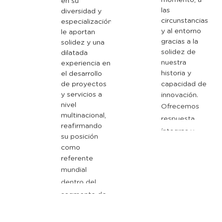
en
su
las
diversidad
y
circunstancias
especialización
y
al
entorno
le
aportan
gracias
a
la
solidez
y
una
solidez
de
dilatada
nuestra
experiencia
en
historia
y
el
desarrollo
capacidad
de
de
proyectos
innovación.
y
servicios
a
Ofrecemos
nivel
respuesta
multinacional,
reafirmando
íntegras
y
su
posición
honestas
que
como
velan
por
los
referente
intereses
de
mundial
nuestro
dentro
del
segmento
de
equipo,
de
ingeniería
nuestros
industrial.