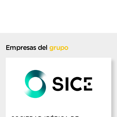
clientes
y
de
la
sociedad.
Empresas del
grupo