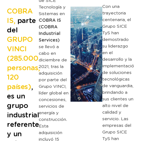
de
SICE
Con
una
Tecnología
y
COBRA
trayectoria
Sistemas
en
IS,
parte
centenaria,
el
COBRA
IS
Grupo
SICE
(COBRA
del
TyS
han
Industrial
GRUPO
demostrado
Services)
su
liderazgo
se
llevó
a
VINCI
en
el
cabo
en
(285.000
desarrollo
y
la
diciembre
de
implementación
personas,
2021,
tras
la
de
soluciones
adquisición
120
tecnológicas
por
parte
del
países)
,
de
vanguardia,
Grupo
VINCI,
brindando
a
líder
global
en
es un
sus
clientes
un
concesiones,
grupo
alto
nivel
de
servicios
de
calidad
y
energía
y
industrial
servicio.
Las
construcción.
referente
empresas
del
Esta
Grupo
SICE
y un
adquisición
TyS
han
incluyó
15